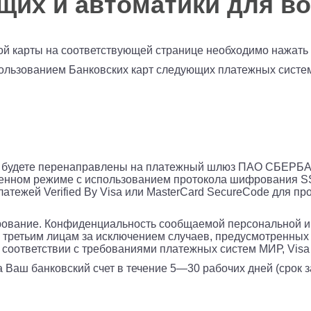
их и автоматики для во
й карты на соответствующей странице необходимо нажать к
льзованием Банковских карт следующих платежных систе
Вы будете перенаправлены на платежный шлюз ПАО СБЕРБ
нном режиме с использованием протокола шифрования SS
атежей Verified By Visa или MasterCard SecureCode для п
рование. Конфиденциальность сообщаемой персональной
 третьим лицам за исключением случаев, предусмотренных
соответствии с требованиями платежных систем МИР, Visa In
 Ваш банковский счет в течение 5—30 рабочих дней (срок 