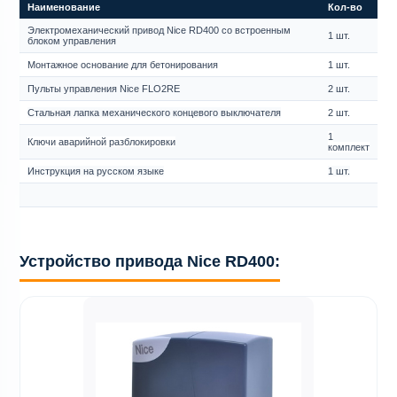
Наименование
Кол-во
Электромеханический привод Nice RD400 со встроенным
1 шт.
блоком управления
Монтажное основание для бетонирования
1 шт.
Пульты управления Nice FLO2RE
2 шт.
Стальная лапка механического концевого выключателя
2 шт.
1
Ключи аварийной разблокировки
комплект
Инструкция на русском языке
1 шт.
Устройство привода Nice RD400: