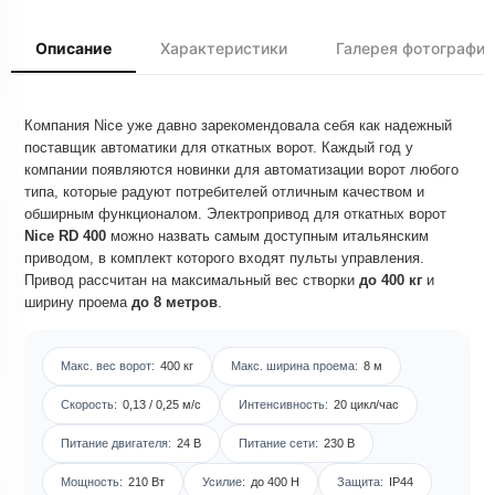
Описание
Характеристики
Галерея фотографий
Компания Nice уже давно зарекомендовала себя как надежный
поставщик автоматики для откатных ворот. Каждый год у
компании появляются новинки для автоматизации ворот любого
типа, которые радуют потребителей отличным качеством и
обширным функционалом. Электропривод для откатных ворот
Nice RD 400
можно назвать самым доступным итальянским
приводом, в комплект которого входят пульты управления.
Привод рассчитан на максимальный вес створки
до 400 кг
и
ширину проема
до 8 метров
.
Макс. вес ворот:
400 кг
Макс. ширина проема:
8 м
Скорость:
0,13 / 0,25 м/с
Интенсивность:
20 цикл/час
Питание двигателя:
24 В
Питание сети:
230 В
Мощность:
210 Вт
Усилие:
до 400 Н
Защита:
IP44