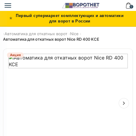
Toggle
0
navigation
Первый супермаркет комплектующих и автоматики
для ворот в России
›
Автоматика для откатных ворот
›
Nice
›
Автоматика для откатных ворот Nice RD 400 KCE
Акция