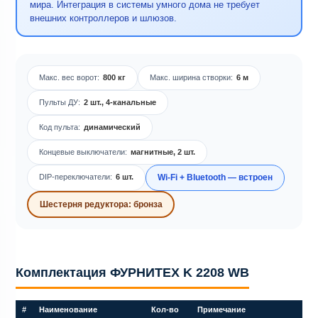
мира. Интеграция в системы умного дома не требует
внешних контроллеров и шлюзов.
Макс. вес ворот:
800 кг
Макс. ширина створки:
6 м
Пульты ДУ:
2 шт., 4-канальные
Код пульта:
динамический
Концевые выключатели:
магнитные, 2 шт.
DIP-переключатели:
6 шт.
Wi-Fi + Bluetooth — встроен
Шестерня редуктора: бронза
Комплектация ФУРНИТЕХ K 2208 WB
#
Наименование
Кол-во
Примечание