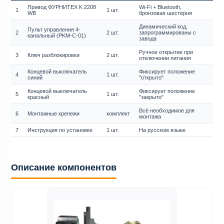
Привод ФУРНИТЕХ K 2208
Wi-Fi + Bluetooth,
1
1 шт.
WB
бронзовая шестерня
Динамический код,
Пульт управления 4-
2
2 шт.
запрограммированы с
канальный (PKM-C-01)
завода
Ручное открытие при
3
Ключ разблокировки
2 шт.
отключении питания
Концевой выключатель
Фиксирует положение
4
1 шт.
синий
"открыто"
Концевой выключатель
Фиксирует положение
5
1 шт.
красный
"закрыто"
Всё необходимое для
6
Монтажные крепежи
комплект
монтажа
7
Инструкция по установке
1 шт.
На русском языке
Описание компонентов