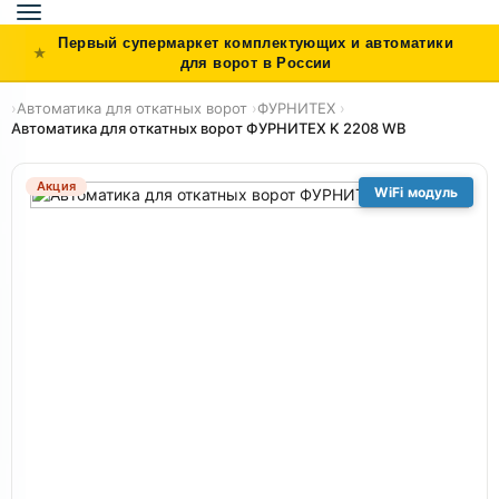
Toggle
navigation
Первый супермаркет комплектующих и автоматики
для ворот в России
›
Автоматика для откатных ворот
›
ФУРНИТЕХ
›
Автоматика для откатных ворот ФУРНИТЕХ K 2208 WB
Акция
WiFi модуль